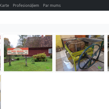
Karte
Profesionāļiem
Par mums