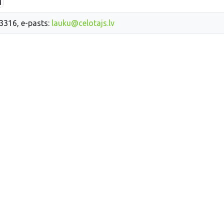
33316, e-pasts:
lauku@celotajs.lv