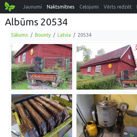
Jaunumi
Naktsmītnes
Ceļojumi
Vērts redzēt
Albūms 20534
Sākums
Bounty
Latvia
20534