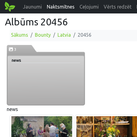
Jaunumi
Naktsmītnes
Ceļojumi
Vērts redzēt
Albūms 20456
Sākums
Bounty
Latvia
20456
3
news
news