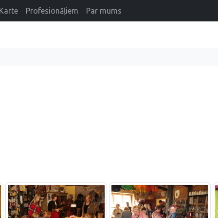
Karte
Profesionāļiem
Par mums