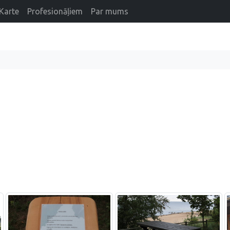
Karte
Profesionāļiem
Par mums