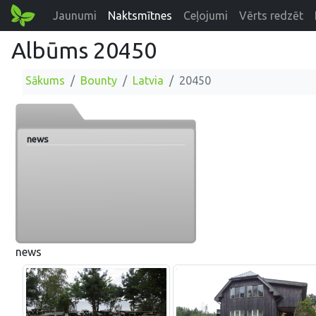
Jaunumi
Naktsmītnes
Ceļojumi
Vērts redzēt
Albūms 20450
Sākums
Bounty
Latvia
20450
news
news