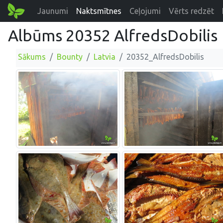
Jaunumi
Naktsmītnes
Ceļojumi
Vērts redzēt
Albūms 20352 AlfredsDobilis
Sākums
Bounty
Latvia
20352_AlfredsDobilis