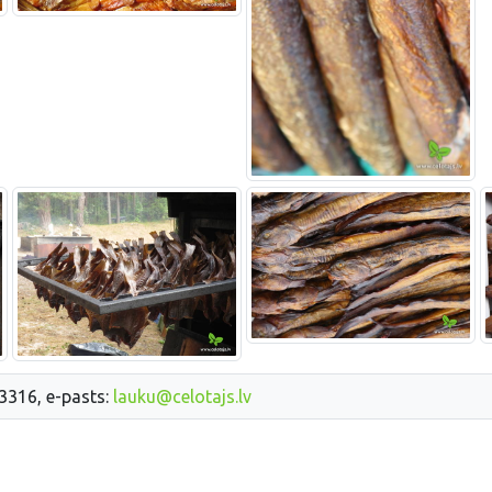
33316, e-pasts:
lauku@celotajs.lv