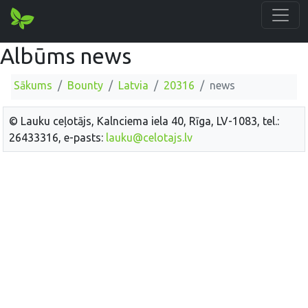
Albūms news
Sākums
Bounty
Latvia
20316
news
© Lauku ceļotājs, Kalnciema iela 40, Rīga, LV-1083, tel.:
26433316, e-pasts:
lauku@celotajs.lv