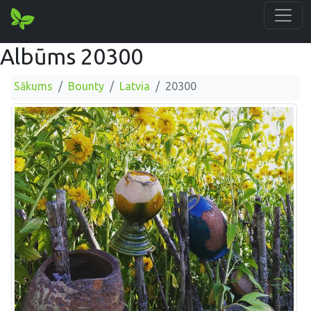
Albūms 20300
Sākums
Bounty
Latvia
20300