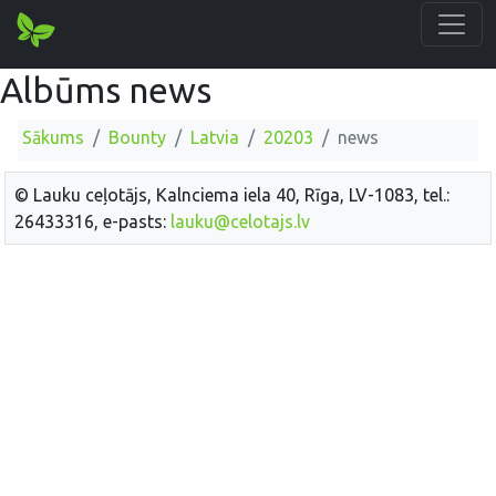
Albūms news
Sākums
Bounty
Latvia
20203
news
© Lauku ceļotājs, Kalnciema iela 40, Rīga, LV-1083, tel.:
26433316, e-pasts:
lauku@celotajs.lv