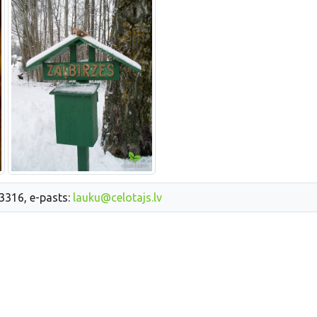
33316, e-pasts:
lauku@celotajs.lv