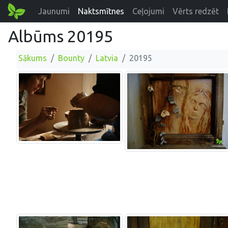
Jaunumi
Naktsmītnes
Ceļojumi
Vērts redzēt
Albūms 20195
Sākums
Bounty
Latvia
20195