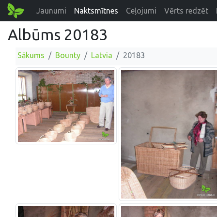
Jaunumi
Naktsmītnes
Ceļojumi
Vērts redzēt
Albūms 20183
Sākums
Bounty
Latvia
20183