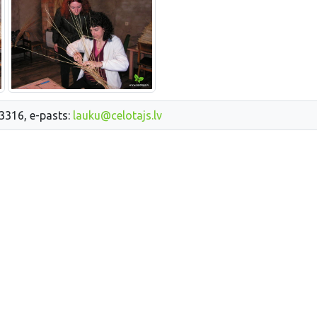
33316, e-pasts:
lauku@celotajs.lv