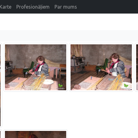
Karte
Profesionāļiem
Par mums