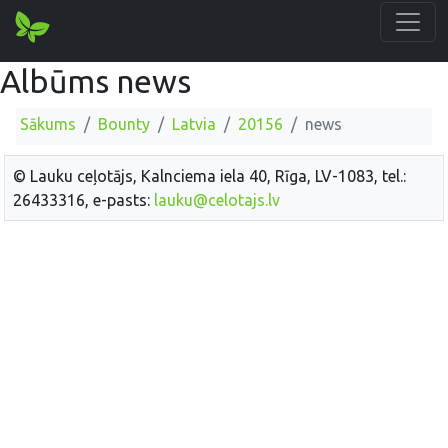
Albūms news
Sākums
Bounty
Latvia
20156
news
© Lauku ceļotājs, Kalnciema iela 40, Rīga, LV-1083, tel.:
26433316, e-pasts:
lauku@celotajs.lv