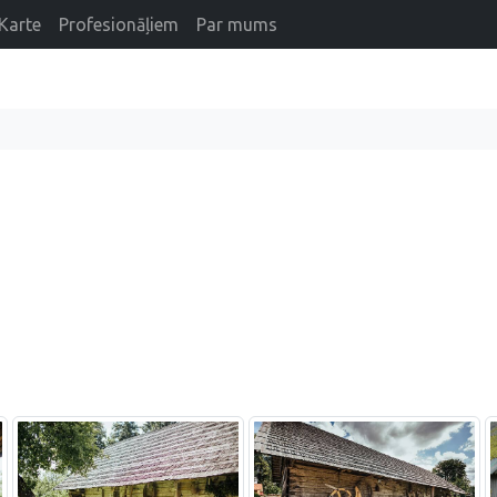
Karte
Profesionāļiem
Par mums