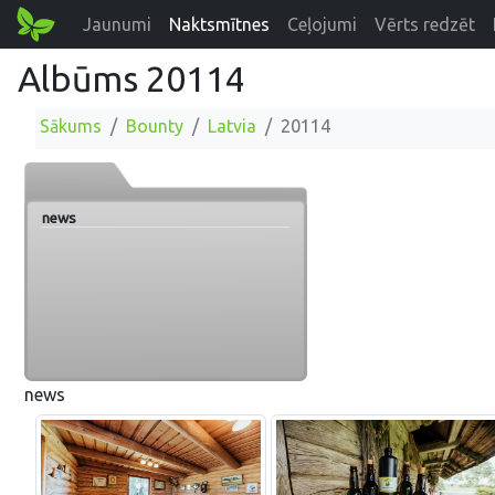
Jaunumi
Naktsmītnes
Ceļojumi
Vērts redzēt
Albūms 20114
Sākums
Bounty
Latvia
20114
news
news