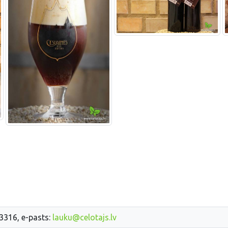
33316, e-pasts:
lauku@celotajs.lv