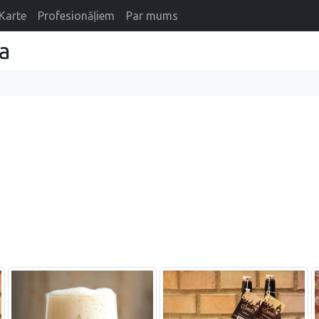
Karte
Profesionāļiem
Par mums
a