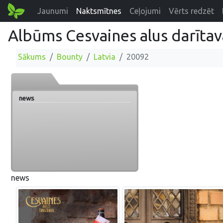
Jaunumi
Naktsmītnes
Ceļojumi
Vērts redzēt
Albūms Cesvaines alus darītav
Sākums
Bounty
Latvia
20092
news
news