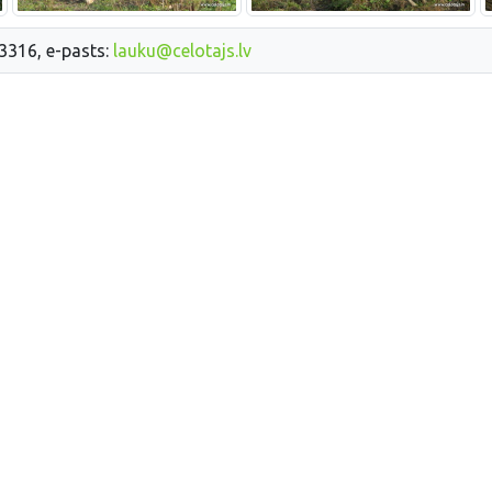
33316, e-pasts:
lauku@celotajs.lv