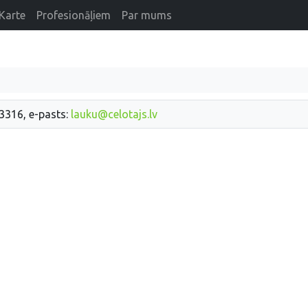
Karte
Profesionāļiem
Par mums
33316, e-pasts:
lauku@celotajs.lv