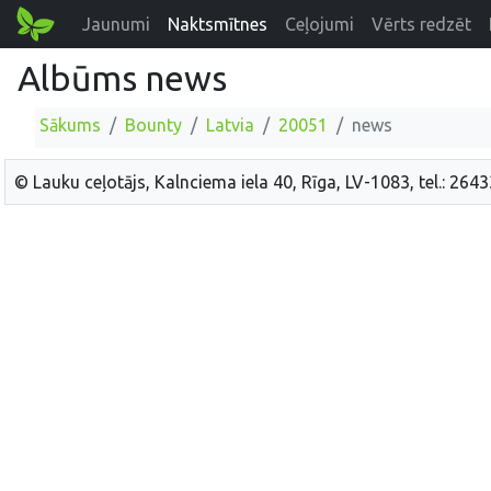
Jaunumi
Naktsmītnes
Ceļojumi
Vērts redzēt
Albūms news
Sākums
Bounty
Latvia
20051
news
© Lauku ceļotājs, Kalnciema iela 40, Rīga, LV-1083, tel.: 264