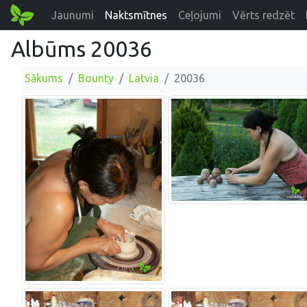
Jaunumi
Naktsmītnes
Ceļojumi
Vērts redzēt
Albūms 20036
Sākums
Bounty
Latvia
20036