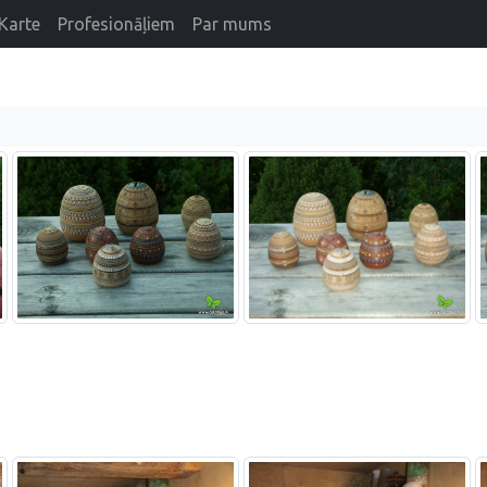
Karte
Profesionāļiem
Par mums