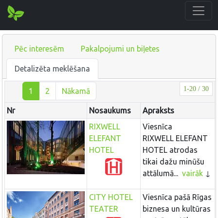
Pēc interesēm
Pakalpojumi un biļetes
Detalizēta meklēšana
1-20 / 30
1
2
Nākamā
Nr
Nosaukums
Apraksts
RIXWELL
Viesnīca
ELEFANT
RIXWELL ELEFANT
HOTEL
HOTEL atrodas
tikai dažu minūšu
attālumā...
vairāk
CITY HOTEL
Viesnīca pašā Rīgas
TEATER
biznesa un kultūras