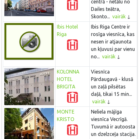
centrā - netālu no
Dailes teātra,
Skonto...
vairāk
Ibis Hotel
Ibis Riga Centre ir
Riga
rosīga viesnīca, kas
nesen ir atjaunota
un kļuvusi par vienu
no...
vairāk
KOLONNA
Viesnīca
HOTEL
Pārdaugavā - klusā
BRIGITA
un zaļā pilsētas
daļā, tikai 15 min...
vairāk
MONTE
Neliela mājīga
KRISTO
viesnīca Vecrīgā.
Tuvumā ir autoosta
un dzelzceļa stacija.