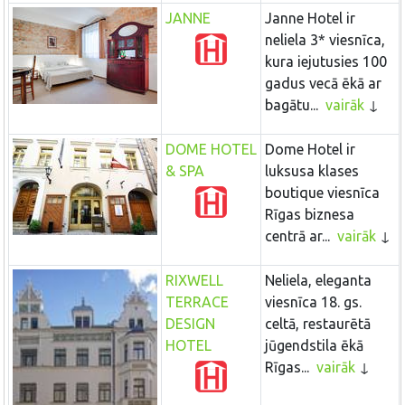
JANNE
Janne Hotel ir
neliela 3* viesnīca,
kura iejutusies 100
gadus vecā ēkā ar
bagātu...
vairāk
DOME HOTEL
Dome Hotel ir
& SPA
luksusa klases
boutique viesnīca
Rīgas biznesa
centrā ar...
vairāk
RIXWELL
Neliela, eleganta
TERRACE
viesnīca 18. gs.
DESIGN
celtā, restaurētā
HOTEL
jūgendstila ēkā
Rīgas...
vairāk