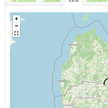
Par pasākumu
Dalībnieki
Karte
Dalībniekie