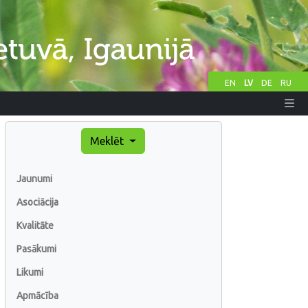
EN
LV
DE
RU
Meklēt
Jaunumi
Asociācija
Kvalitāte
Pasākumi
Likumi
Apmācība