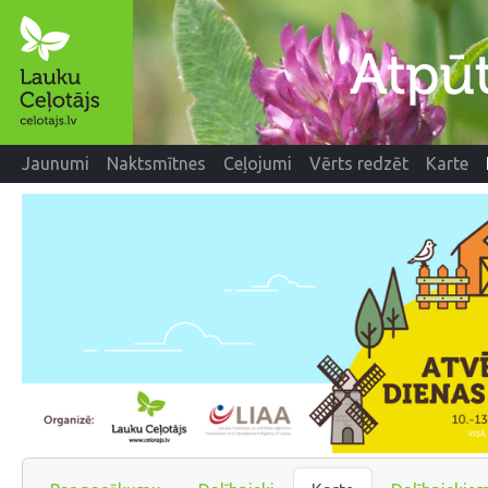
Jaunumi
Naktsmītnes
Ceļojumi
Vērts redzēt
Karte