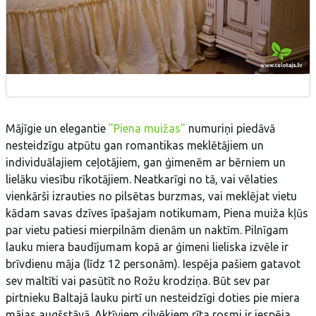
Mājīgie un elegantie
"Piena muižas"
numuriņi piedāvā
nesteidzīgu atpūtu gan romantikas meklētājiem un
individuālajiem ceļotājiem, gan ģimenēm ar bērniem un
lielāku viesību rīkotājiem. Neatkarīgi no tā, vai vēlaties
vienkārši izrauties no pilsētas burzmas, vai meklējat vietu
kādam savas dzīves īpašajam notikumam, Piena muiža kļūs
par vietu patiesi mierpilnām dienām un naktīm. Pilnīgam
lauku miera baudījumam kopā ar ģimeni lieliska izvēle ir
brīvdienu māja (līdz 12 personām). Iespēja pašiem gatavot
sev maltīti vai pasūtīt no Rožu krodziņa. Būt sev par
pirtnieku Baltajā lauku pirtī un nesteidzīgi doties pie miera
mājas augšstāvā. Aktīviem cilvēkiem rīta rosmi ir iespēja