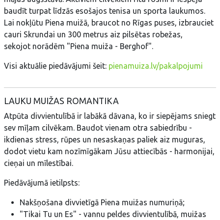
baudīt turpat līdzās esošajos tenisa un sporta laukumos.
Lai nokļūtu Piena muižā, braucot no Rīgas puses, izbrauciet
cauri Skrundai un 300 metrus aiz pilsētas robežas,
sekojot norādēm "Piena muiža - Berghof".
Visi aktuālie piedāvājumi šeit:
pienamuiza.lv/pakalpojumi
LAUKU MUIŽAS ROMANTIKA
Atpūta divvientulībā ir labākā dāvana, ko ir siepējams sniegt
sev mīļam cilvēkam. Baudot vienam otra sabiedrību -
ikdienas stress, rūpes un nesaskaņas paliek aiz muguras,
dodot vietu kam nozīmīgākam Jūsu attiecībās - harmonijai,
cieņai un mīlestībai.
Piedāvājumā ietilpsts:
Nakšņošana divvietīgā Piena muižas numuriņā;
"Tikai Tu un Es" - vannu peldes divvientulībā, muižas