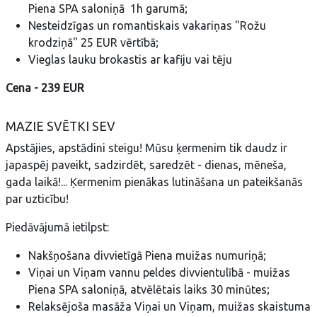
Piena SPA saloniņā 1h garumā;
Nesteidzīgas un romantiskais vakariņas "Rožu
krodziņā" 25 EUR vērtībā;
Vieglas lauku brokastis ar kafiju vai tēju
Cena - 239 EUR
MAZIE SVĒTKI SEV
Apstājies, apstādini steigu! Mūsu ķermenim tik daudz ir
japaspēj paveikt, sadzirdēt, saredzēt - dienas, mēneša,
gada laikā!... Ķermenim pienākas lutināšana un pateikšanās
par uzticību!
Piedāvājumā ietilpst:
Nakšņošana divvietīgā Piena muižas numuriņā;
Viņai un Viņam vannu peldes divvientulībā - muižas
Piena SPA saloniņā, atvēlētais laiks 30 minūtes;
Relaksējoša masāža Viņai un Viņam, muižas skaistuma