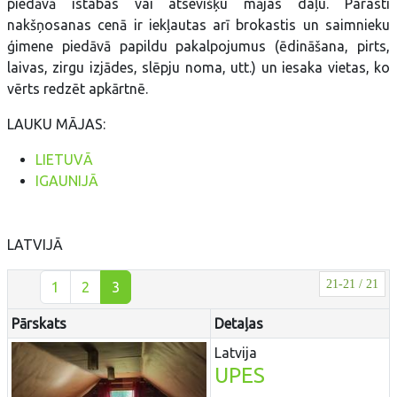
piedāvā istabas vai atsevišķu mājas daļu. Parasti
nakšņosanas cenā ir iekļautas arī brokastis un saimnieku
ģimene piedāvā papildu pakalpojumus (ēdināšana, pirts,
laivas, zirgu izjādes, slēpju noma, utt.) un iesaka vietas, ko
vērts redzēt apkārtnē.
LAUKU MĀJAS:
LIETUVĀ
IGAUNIJĀ
LATVIJĀ
21-21 / 21
1
2
3
Pārskats
Detaļas
Latvija
UPES