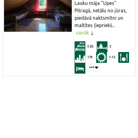
Lauku māja "Upes"
Pitragā, netālu no jūras,
piedāvā naktsmītni un
maltītes (iepriekš...
vairāk
5 (3)
2
178
1-12