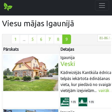
Viesu mājas Igaunijā
81-86 / 
1
...
5
6
7
8
9
Pārskats
Detaļas
Igaunija
Veski
Kādreizējās Kantküla ēdnīca
telpās iekārtota ēdināšanas
vieta, kur piedāvā no svaigā
vietējām izejvielām...
vairāk
1 (1)
1 (1)