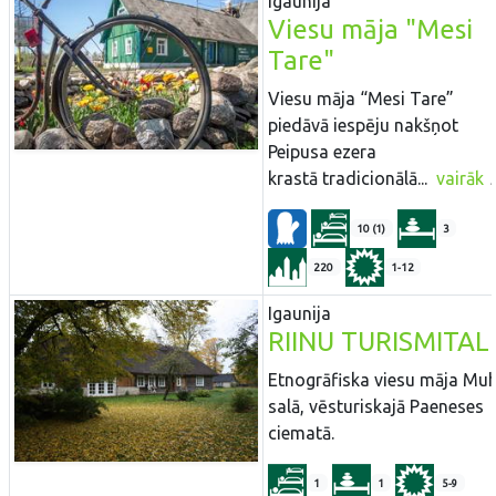
Igaunija
Viesu māja "Mesi
Tare"
Viesu māja “Mesi Tare”
piedāvā iespēju nakšņot
Peipusa ezera
krastā tradicionālā...
vairāk
10 (1)
3
220
1-12
Igaunija
RIINU TURISMITAL
Etnogrāfiska viesu māja Mu
salā, vēsturiskajā Paeneses
ciematā.
1
1
5-9