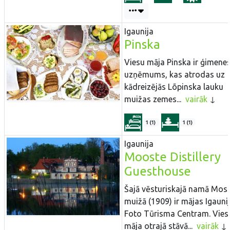
Igaunija
Pinska
Viesu māja Pinska ir ģimene
uzņēmums, kas atrodas uz
kādreizējās Lõpinska lauku
muižas zemes...
vairāk
1 (1)
1 (1)
Igaunija
Mooste Distillery
Guesthouse
Šajā vēsturiskajā namā Mos
muižā (1909) ir mājas Igauni
Foto Tūrisma Centram. Vies
māja otrajā stāvā...
vairāk