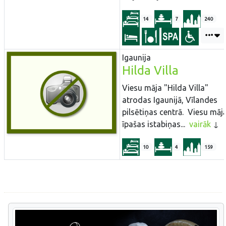
14
7
240
Igaunija
Hilda Villa
Viesu māja "Hilda Villa"
atrodas Igaunijā, Vīlandes
pilsētiņas centrā. Viesu mājā
īpašas istabiņas...
vairāk
10
4
159