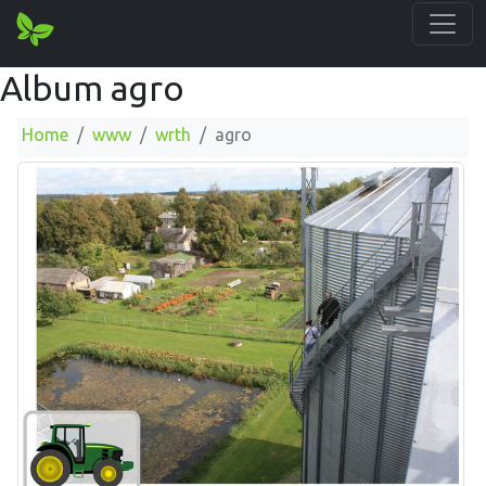
Album agro
Home
www
wrth
agro