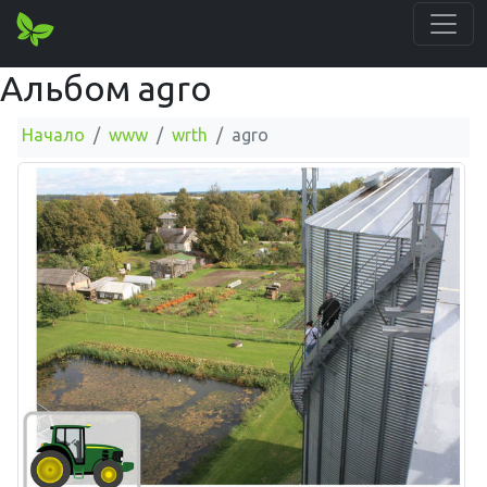
Альбом agro
Начало
www
wrth
agro