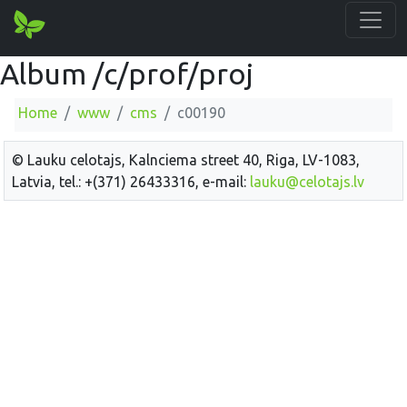
Album /c/prof/proj
Home
www
cms
c00190
© Lauku celotajs, Kalnciema street 40, Riga, LV-1083,
Latvia, tel.: +(371) 26433316, e-mail:
lauku@celotajs.lv