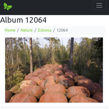
Album 12064
Home
Nature
Estonia
12064