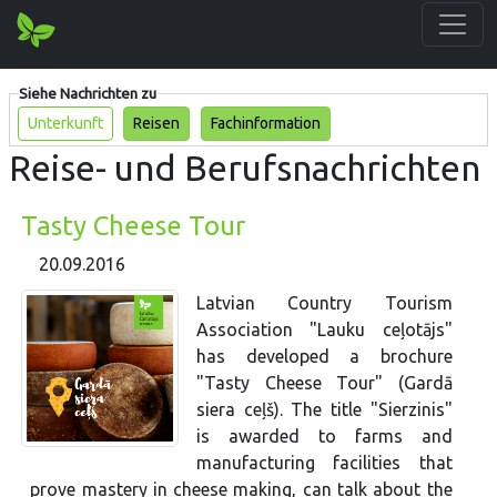
Siehe Nachrichten zu
Unterkunft
Reisen
Fachinformation
Reise- und Berufsnachrichten
Tasty Cheese Tour
20.09.2016
Latvian Country Tourism
Association "Lauku ceļotājs"
has developed a brochure
"Tasty Cheese Tour" (Gardā
siera ceļš). The title "Sierzinis"
is awarded to farms and
manufacturing facilities that
prove mastery in cheese making, can talk about the