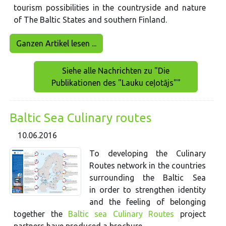
tourism possibilities in the countryside and nature
of The Baltic States and southern Finland.
Ganzen Artikel lesen ...
Siehe alle Nachrichten zu "Die
Publikationen des "Lauku ceļotājs""
Baltic Sea Culinary routes
10.06.2016
To developing the Culinary
Routes network in the countries
surrounding the Baltic Sea
in order to strengthen identity
and the feeling of belonging
together the
Baltic sea Culinary Routes
project
partners have produced a brochure.