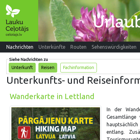
Nachrichten
Unterkünfte
Routen
Sehenswürdigkeiten
Siehe Nachrichten zu
Unterkunft
Reisen
Fachinformation
Unterkunfts- und Reiseinfor
Wanderkarte in Lettland
In der Wand
Gesamtlänge 
hauptsächlich
entlang. Zus
Tourismusunte