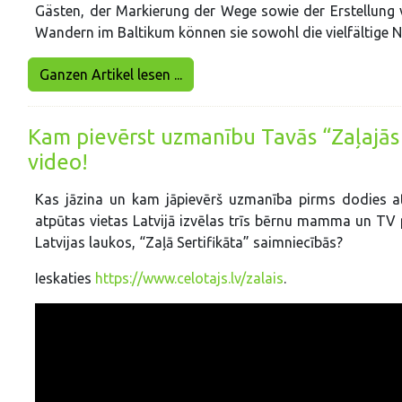
Gästen, der Markierung der Wege sowie der Erstellung 
Wandern im Baltikum können sie sowohl die vielfältige 
Ganzen Artikel lesen ...
Kam pievērst uzmanību Tavās “Zaļajās 
video!
Kas jāzina un kam jāpievērš uzmanība pirms dodies atp
atpūtas vietas Latvijā izvēlas trīs bērnu mamma un TV
Latvijas laukos, “Zaļā Sertifikāta” saimniecībās?
Ieskaties
https://www.celotajs.lv/zalais
.