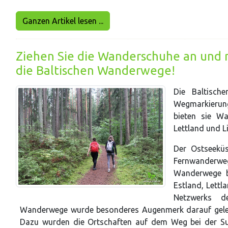
Ganzen Artikel lesen ...
Ziehen Sie die Wanderschuhe an und m
die Baltischen Wanderwege!
Die Baltisch
Wegmarkierung
bieten sie Wa
Lettland und L
Der Ostseekü
Fernwanderw
Wanderwege b
Estland, Lettl
Netzwerks d
Wanderwege wurde besonderes Augenmerk darauf gelegt
Dazu wurden die Ortschaften auf dem Weg bei der Su