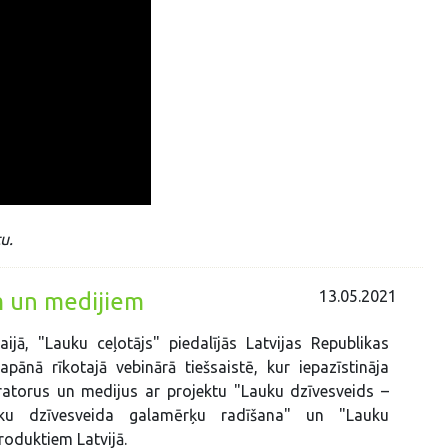
u.
13.05.2021
m un medijiem
ijā, "Lauku ceļotājs" piedalījās Latvijas Republikas
apānā rīkotajā vebinārā tiešsaistē, kur iepazīstināja
ratorus un medijus ar projektu "Lauku dzīvesveids –
auku dzīvesveida galamērķu radīšana" un "Lauku
roduktiem Latvijā.