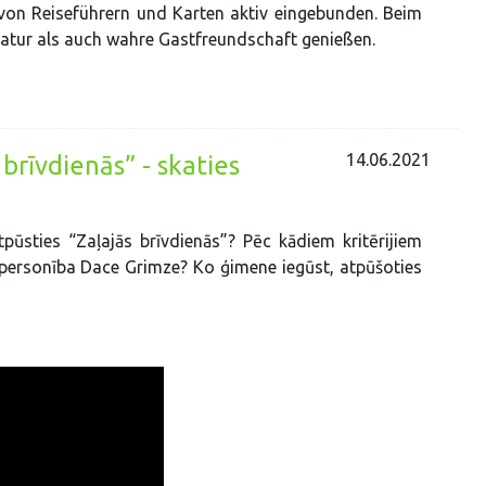
von Reiseführern und Karten aktiv eingebunden. Beim
Natur als auch wahre Gastfreundschaft genießen.
14.06.2021
brīvdienās” - skaties
ūsties “Zaļajās brīvdienās”? Pēc kādiem kritērijiem
 personība Dace Grimze? Ko ģimene iegūst, atpūšoties