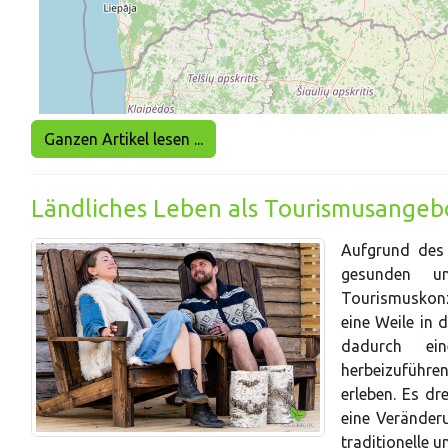
Ganzen Artikel lesen ...
Ländliches Leben als Tourismusangeb
Aufgrund des 
gesunden un
Tourismuskonz
eine Weile in 
dadurch ei
herbeizuführe
erleben. Es dr
eine Veränder
traditionelle 