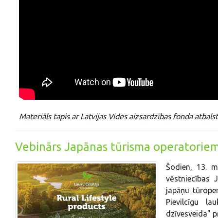
Materiāls tapis ar Latvijas Vides aizsardzības fonda atbalst
Vebinārs Japānas tūrisma operatorie
Šodien, 13. ma
vēstniecības J
japāņu tūrope
Pievilcīgu l
dzīvesveida" p