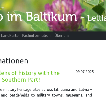
Landkarte
Fachinformation
Über uns
mationen
09.07.2025
lens of history with the
– Southern Part!
e military heritage sites across Lithuania and Latvia –
and battlefields to military towns, museums, and