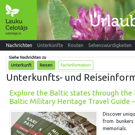
Nachrichten
Unterkünfte
Routen
Sehenswürdigkeiten
Siehe Nachrichten zu
Unterkunft
Reisen
Fachinformation
Unterkunfts- und Reiseinfor
Explore the Baltic states through the 
Baltic Military Heritage Travel Guide 
Discover uniqu
from bunkers 
memorials.