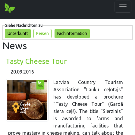
Siehe Nachrichten zu
Unterkunft
Reisen
Fachinformation
News
Tasty Cheese Tour
20.09.2016
Latvian Country Tourism
Association "Lauku ceļotājs"
has developed a brochure
"Tasty Cheese Tour" (Gardā
siera ceļš). The title "Sierzinis"
is awarded to farms and
manufacturing facilities that
prove mastery in cheese making, can talk about the