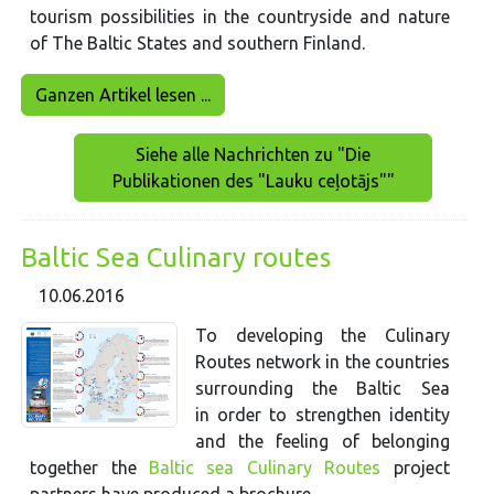
tourism possibilities in the countryside and nature
of The Baltic States and southern Finland.
Ganzen Artikel lesen ...
Siehe alle Nachrichten zu "Die
Publikationen des "Lauku ceļotājs""
Baltic Sea Culinary routes
10.06.2016
To developing the Culinary
Routes network in the countries
surrounding the Baltic Sea
in order to strengthen identity
and the feeling of belonging
together the
Baltic sea Culinary Routes
project
partners have produced a brochure.