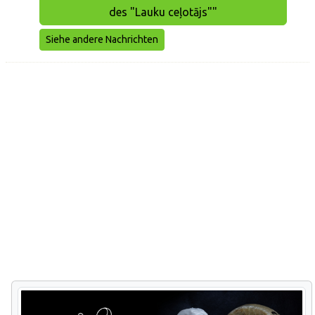
des "Lauku ceļotājs""
Siehe andere Nachrichten