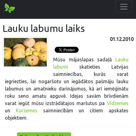
Lauku labumu laiks
01.12.2010
Mūsu mājaslapas sadaļā
Lauku
labumi
skatieties Latvijas
saimniecības, kurās varat
iegriezties, lai nogaršotu un iegādātos pašmāju lauku
labumus un amatnieku darinājumus, kā arī iemēģinātu
roku seno amatu apguvē. Idejas savām brīvdienām
varat iegūt mūsu izstrādātajos maršutus pa
Vidzemes
un
Kurzemes
saimniecībām un citiem apskates
objektiem.