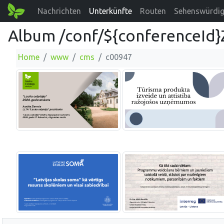
Nachrichten
Unterkünfte
Routen
Sehenswürdig
Album /conf/${conferenceId
Home
www
cms
c00947