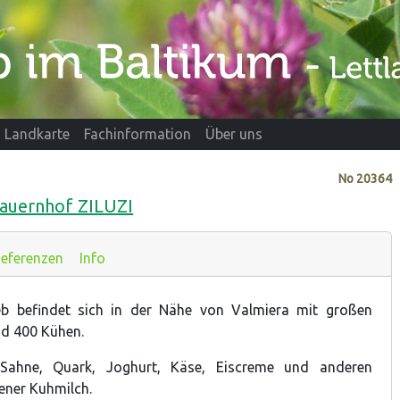
Landkarte
Fachinformation
Über uns
No
20364
auernhof ZILUZI
eferenzen
Info
ieb befindet sich in der Nähe von Valmiera mit großen
nd 400 Kühen.
 Sahne, Quark, Joghurt, Käse, Eiscreme und anderen
ener Kuhmilch.