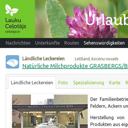
Nachrichten
Unterkünfte
Routen
Sehenswürdigkeiten
Ländliche Leckereien
Lettland, Kocēnu novads
Natürliche Milchprodukte GRASBERGS/B
Ländliche Leckereien
Foto
Spezialisierung
Karte
R
Der Familienbetr
Feldern, Ackern u
Herstellung von
Produkten aus eig