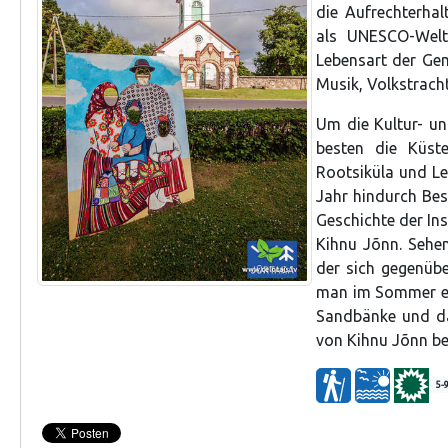
die Aufrechterhal
als UNESCO-Welt
Lebensart der Geme
Musik, Volkstrach
Um die Kultur- und
besten die Küste
Rootsiküla und L
Jahr hindurch Bes
Geschichte der In
Kihnu Jõnn. Sehen
der sich gegenüb
man im Sommer ein
Sandbänke und da
von Kihnu Jõnn ber
5-