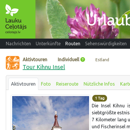
Nachrichten
Unterkünfte
Routen
Sehenswürdigkeiten
Aktivtouren
Individuell
Estland
Tour Kihnu Insel
Aktivtouren
Foto
Reiseroute
Nützliche Infos
Kart
1 Tag
Die Insel Kihnu 
siebtgrößte estnis
7 Kilometer lang u
und Fischerinsel 