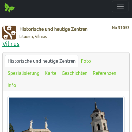
No
31053
Historische und heutige Zentren
Litauen, Vilnius
Vilnius
Historische und heutige Zentren
Foto
Spezialisierung
Karte
Geschichten
Referenzen
Info