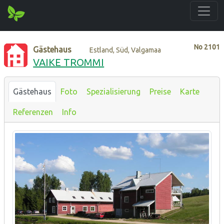
No
2101
Gästehaus
Estland, Süd, Valgamaa
VAIKE TROMMI
Gästehaus
Foto
Spezialisierung
Preise
Karte
Referenzen
Info