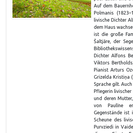
Auf dem Bauernhof
Polmanis (1823–1
livische Dichter A
dem Haus wachsen
ist die große Fam
Šaltjāre, der Seg
Bibliothekswissen
Dichter Alfons Be
Viktors Bertholds
Pianist Arturs Oz
Grizelda Kristiņa 
Sprache gilt. Auch
Pflegerin livische
und deren Mutter,
von Paulīne er
Gegenstände ist 
Scheune des livis
Purvziedi in Vaid