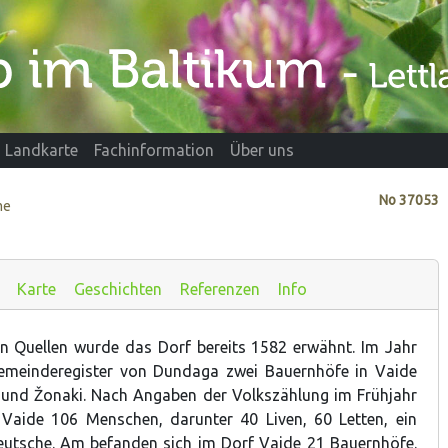
Landkarte
Fachinformation
Über uns
No
37053
me
Karte
Geschichten
Referenzen
Info
en Quellen wurde das Dorf bereits 1582 erwähnt. Im Jahr
meinderegister von Dundaga zwei Bauernhöfe in Vaide
i und Žonaki. Nach Angaben der Volkszählung im Frühjahr
Vaide 106 Menschen, darunter 40 Liven, 60 Letten, ein
eutsche. Am befanden sich im Dorf Vaide 21 Bauernhöfe.