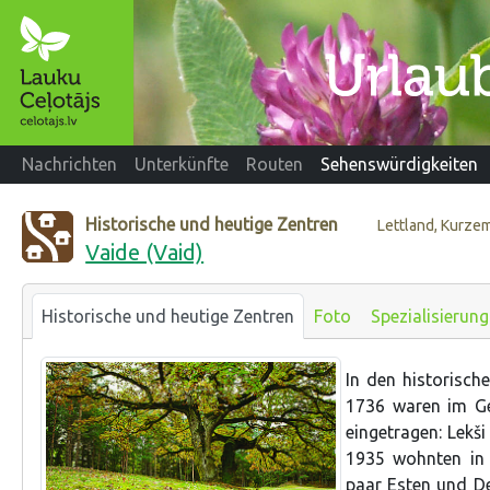
Nachrichten
Unterkünfte
Routen
Sehenswürdigkeiten
Historische und heutige Zentren
Lettland, Kurze
Vaide (Vaid)
Historische und heutige Zentren
Foto
Spezialisierung
In den historisch
1736 waren im Ge
eingetragen: Lekš
1935 wohnten in 
paar Esten und D