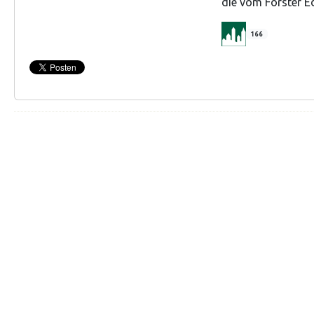
die vom Förster 
166