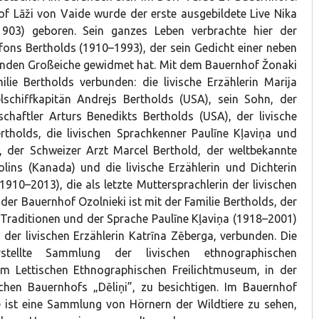
 Lāži von Vaide wurde der erste ausgebildete Live Nika
903) geboren. Sein ganzes Leben verbrachte hier der
lfons Bertholds (1910–1993), der sein Gedicht einer neben
den Großeiche gewidmet hat. Mit dem Bauernhof Žonaki
ilie Bertholds verbunden: die livische Erzählerin Marija
elschiffkapitän Andrejs Bertholds (USA), sein Sohn, der
schaftler Arturs Benedikts Bertholds (USA), der livische
rtholds, die livischen Sprachkenner Paulīne Kļaviņa und
, der Schweizer Arzt Marcel Berthold, der weltbekannte
olins (Kanada) und die livische Erzählerin und Dichterin
(1910–2013), die als letzte Muttersprachlerin der livischen
 der Bauernhof Ozolnieki ist mit der Familie Bertholds, der
r Traditionen und der Sprache Paulīne Kļaviņa (1918–2001)
 der livischen Erzählerin Katrīna Zēberga, verbunden. Die
stellte Sammlung der livischen ethnographischen
im Lettischen Ethnographischen Freilichtmuseum, in der
chen Bauernhofs „Dēliņi”, zu besichtigen. Im Bauernhof
e ist eine Sammlung von Hörnern der Wildtiere zu sehen,