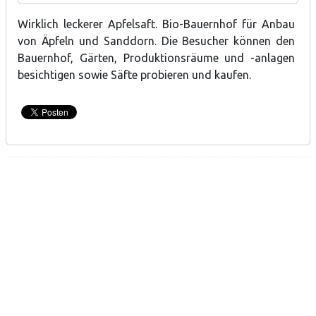
besichtigen sowie Säfte probieren und kaufen.
Wirklich leckerer Apfelsaft. Bio-Bauernhof für Anbau
Apfel- und Sanddornsaft
von Äpfeln und Sanddorn. Die Besucher können den
Bauernhof, Gärten, Produktionsräume und -anlagen
besichtigen sowie Säfte probieren und kaufen.