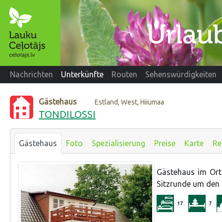
Nachrichten
Unterkünfte
Routen
Sehenswürdigkeiten
Gästehaus
Estland, West, Hiiumaa
TONDILOSSI
Gästehaus
Foto
Spezialisierung
Preise
Karte
Re
Gästehaus im Ort
Sitzrunde um den
17
7