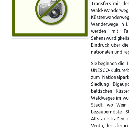
Transfers mit de
Wald-Wanderweg 
Küstenwanderweg 
Wanderwege in Li
werden mit Fa
Sehenswürdigkeite
Eindruck über die
nationalen und reg
Sie beginnen die T
UNESCO-Kulturerb
zum Nationalpar
Siedlung Bigau
baltischen Küst
Waldweges im wund
Stadt, wo Wein 
bezauberndste 
Altstadtstraßen 
Venta, der Uferp