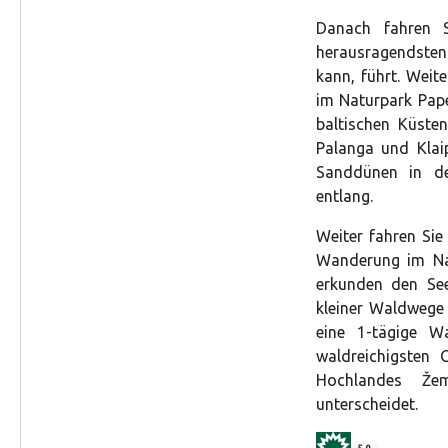
Danach fahren 
herausragendsten
kann, führt. Weit
im Naturpark Pape
baltischen Küste
Palanga und Klai
Sanddünen in de
entlang.
Weiter fahren Sie
Wanderung im Nat
erkunden den Se
kleiner Waldwege
eine 1-tägige W
waldreichigsten G
Hochlandes Žem
unterscheidet.