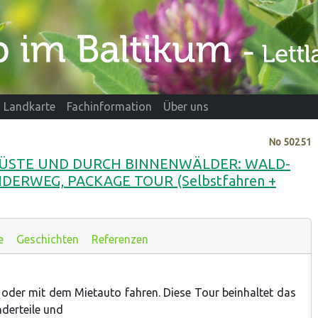
Landkarte
Fachinformation
Über uns
No
50251
 KÜSTE UND DURCH BINNENWÄLDER: WALD-
RWEG, PACKAGE TOUR (Selbstfahren +
e
Geschichten
Referenzen
oder mit dem Mietauto fahren. Diese Tour beinhaltet das
nderteile und