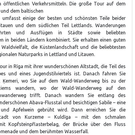
n öffentlichen Verkehrsmitteln. Die große Tour auf dem
und dem baltischen
umfasst einige der besten und schönsten Teile beider
tauen und dem südlichen Teil Lettlands. Wanderungen
hrten und Ausflügen in Städte sowie beliebten
n in beiden Ländern kombiniert. Sie erhalten einen guten
 Waldvielfalt, die Küstenlandschaft und die beliebtesten
ionalen Naturparks in Lettland und Litauen.
our in Rīga mit ihrer wunderschönen Altstadt, die Teil des
es und eines Jugendstilviertels ist. Danach fahren Sie
k Ķemeri, wo Sie auf dem Wald-Wanderweg bis zu der
ņciems wandern, wo der Wald-Wanderweg auf den
enwanderweg trifft. Danach wandern Sie entlang des
erschönen Abava-Flusstal und besichtigen Sabile – eine
und Apfelwein gebrüht wird. Dann erreichen Sie die
Stadt von Kurzeme – Kuldīga – mit den schmalen
mit Kopfsteinpflasterbelag, der Brücke über den Fluss
romenade und dem berühmten Wasserfall.