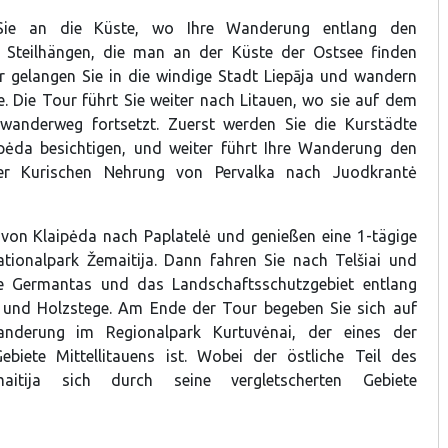
Sie an die Küste, wo Ihre Wanderung entlang den
 Steilhängen, die man an der Küste der Ostsee finden
er gelangen Sie in die windige Stadt Liepāja und wandern
. Die Tour führt Sie weiter nach Litauen, wo sie auf dem
nwanderweg fortsetzt. Zuerst werden Sie die Kurstädte
pėda besichtigen, und weiter führt Ihre Wanderung den
r Kurischen Nehrung von Pervalka nach Juodkrantė
 von Klaipėda nach Paplatelė und genießen eine 1-tägige
ionalpark Žemaitija. Dann fahren Sie nach Telšiai und
e Germantas und das Landschaftsschutzgebiet entlang
 und Holzstege. Am Ende der Tour begeben Sie sich auf
anderung im Regionalpark Kurtuvėnai, der eines der
ebiete Mittellitauens ist. Wobei der östliche Teil des
aitija sich durch seine vergletscherten Gebiete