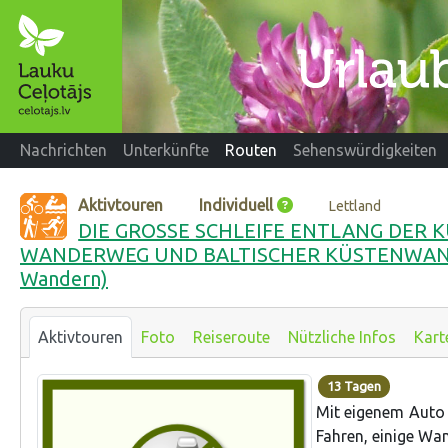
Nachrichten
Unterkünfte
Routen
Sehenswürdigkeiten
Aktivtouren
Individuell
Lettland
DIE GROSSE SCHLEIFE ENTLANG DER
WANDERWEG UND BALTISCHER KÜSTENWANDE
Wandern)
Aktivtouren
Foto
Reiseroute
Nützliche Infos
Kart
13 Tagen
Mit eigenem Auto 
Fahren, einige Wa