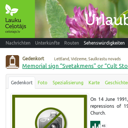
Nachrichten
Unterkünfte
Routen
Sehenswürdigkeiten
Gedenkort
Lettland, Vidzeme, Saulkrastu novads
Memorial sign “Svetakmens" or “Cult St
Gedenkort
Foto
Spezialisierung
Karte
Geschichte
On 14 June 1991,
repressions of 1
Church.
45