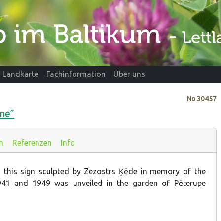
Landkarte
Fachinformation
Über uns
No
30457
one”
n
Referenzen
Info
 this sign sculpted by Zezostrs Ķēde in memory of the
941 and 1949 was unveiled in the garden of Pēterupe