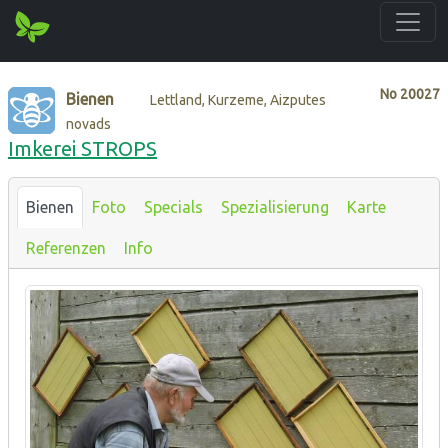
No
20027
Bienen
Lettland, Kurzeme, Aizputes
novads
Imkerei STROPS
Bienen
Foto
Specials
Spezialisierung
Karte
Referenzen
Info