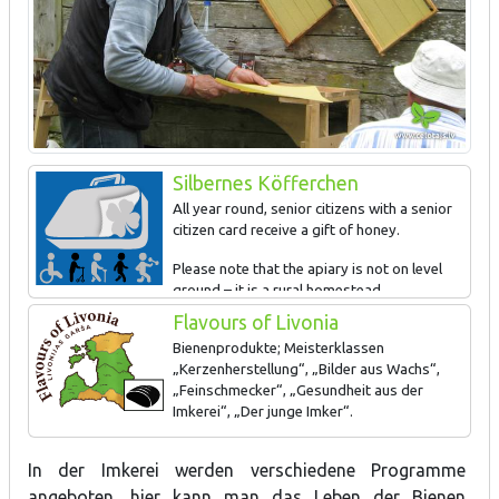
Silbernes Köfferchen
All year round, senior citizens with a senior
citizen card receive a gift of honey.
Please note that the apiary is not on level
ground – it is a rural homestead.
Flavours of Livonia
Bienenprodukte; Meisterklassen
„Kerzenherstellung“, „Bilder aus Wachs“,
„Feinschmecker“, „Gesundheit aus der
Imkerei“, „Der junge Imker“.
In der Imkerei werden verschiedene Programme
angeboten, hier kann man das Leben der Bienen