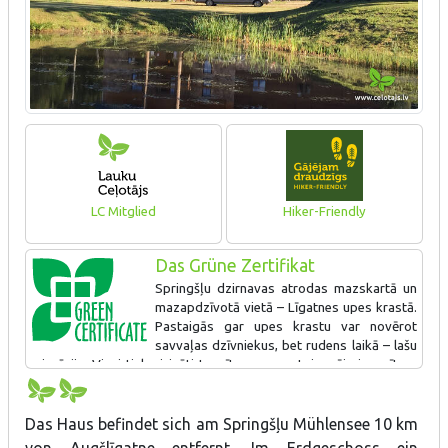
LC Mitglied
Hiker-Friendly
Das Grüne Zertifikat
Springšļu dzirnavas atrodas mazskartā un
mazapdzīvotā vietā – Līgatnes upes krastā.
Pastaigās gar upes krastu var novērot
savvaļas dzīvniekus, bet rudens laikā – lašu
migrāciju. Viesi tiek aicināti taupīt resursus. Ir iespēja iepazīt ne
tikai atjaunoto un iespaidīgo dzirnavu ēku, bet arī pasēdēt un
palasīt grāmatas saimnieces veidotajā bibliotēkā. Uzņēmumā ļoti
rūpīgi seko līdzi ilgtspējīgai atkritumu apsaimniekošanas
Das Haus befindet sich am Springšļu Mühlensee 10 km
politikai.