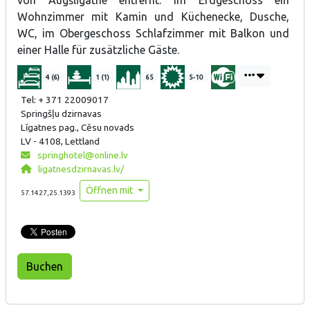
von Augšlīgatne entfernt. Im Erdgeschoss ein
Wohnzimmer mit Kamin und Küchenecke, Dusche,
WC, im Obergeschoss Schlafzimmer mit Balkon und
einer Halle für zusätzliche Gäste.
4 (6)
1 (1)
65
5-10
Tel: + 371 22009017
Springšļu dzirnavas
Līgatnes pag., Cēsu novads
LV - 4108, Lettland
springhotel@online.lv
ligatnesdzirnavas.lv/
Öffnen mit
57.1427,25.1393
Buchen