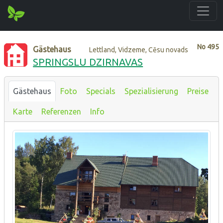
No
495
Gästehaus
Lettland, Vidzeme, Cēsu novads
SPRINGSLU DZIRNAVAS
Gästehaus
Foto
Specials
Spezialisierung
Preise
Karte
Referenzen
Info