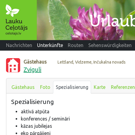
Nachrichten
Unterkünfte
Routen
Sehenswürdigkeiten
Gästehaus
Lettland, Vidzeme, Inčukalna novads
Zviguli
Gästehaus
Foto
Spezialisierung
Karte
Referenzen
Spezialisierung
aktīvā atpūta
konferences / semināri
kāzas jubilejas
eko pārgājieni