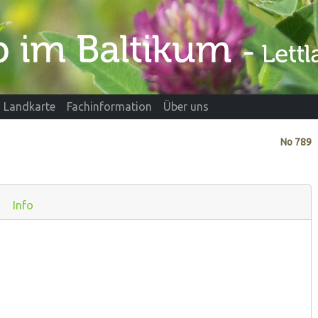
Landkarte
Fachinformation
Über uns
No
789
Info