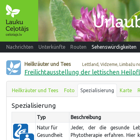
Nachrichten
Unterkünfte
Routen
Sehenswürdigkeiten
Heilkräuter und Tees
Lettland, Vidzeme, Limbažu 
Freilichtausstellung der lettischen Heil
Heilkräuter und Tees
Foto
Spezialisierung
Karte
R
Spezialisierung
Typ
Beschreibung
Natur für
Jeder, der die gesunde Leb
Gesundheit
Phytotherapie erfahren. Hier