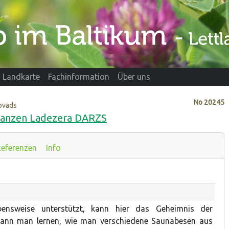
Landkarte
Fachinformation
Über uns
No
20245
novads
pflanzen Ladezera DARZS
eferenzen
Info
ensweise unterstützt, kann hier das Geheimnis der
 kann man lernen, wie man verschiedene Saunabesen aus