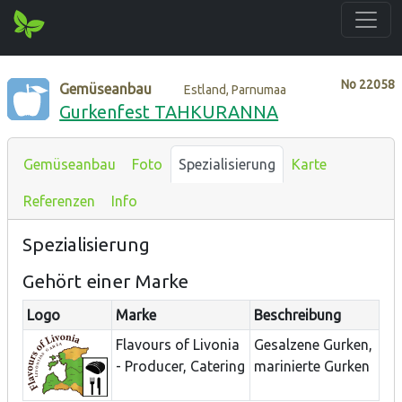
No
22058
Gemüseanbau
Estland, Parnumaa
Gurkenfest TAHKURANNA
Gemüseanbau
Foto
Spezialisierung
Karte
Referenzen
Info
Spezialisierung
Gehört einer Marke
Logo
Marke
Beschreibung
Flavours of Livonia
Gesalzene Gurken,
- Producer, Catering
marinierte Gurken