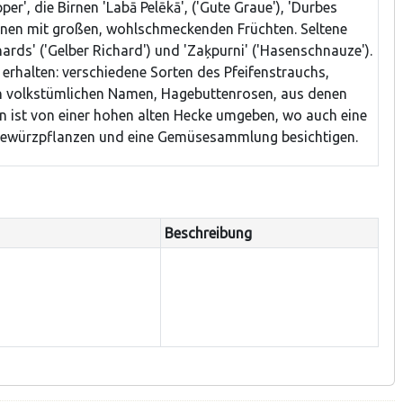
per', die Birnen 'Labā Pelēkā', ('Gute Graue'), 'Durbes
rnen mit großen, wohlschmeckenden Früchten. Seltene
hards' ('Gelber Richard') und 'Zaķpurni' ('Hasenschnauze').
erhalten: verschiedene Sorten des Pfeifenstrauchs,
ten volkstümlichen Namen, Hagebuttenrosen, aus denen
n ist von einer hohen alten Hecke umgeben, wo auch eine
Gewürzpflanzen und eine Gemüsesammlung besichtigen.
Beschreibung