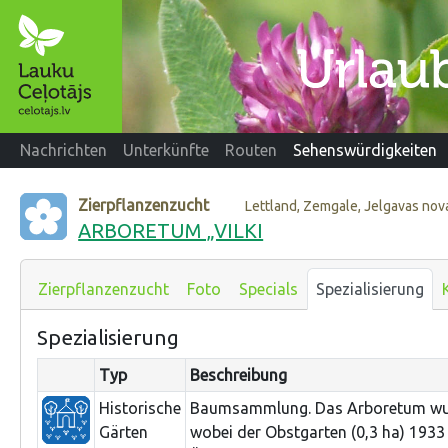
Nachrichten
Unterkünfte
Routen
Sehenswürdigkeiten
Zierpflanzenzucht
Lettland, Zemgale, Jelgavas nov
ARBORETUM „VILKI
Zierpflanzenzucht
Foto
Specials
Spezialisierung
Spezialisierung
Typ
Beschreibung
Historische
Baumsammlung. Das Arboretum wurd
Gärten
wobei der Obstgarten (0,3 ha) 1933