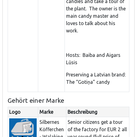
candies and take a tour of
the plant. The owner is the
main candy master and
loves to talk about his
work.
Hosts: Baiba and Aigars
Lūsis
Preserving a Latvian brand:
The “Gotiņa” candy
Gehört einer Marke
Logo
Marke
Beschreibung
Silbernes
Senior citizens get a tour
Köfferchen
of the factory for EUR 2 all
- Walaking
year round (full price of