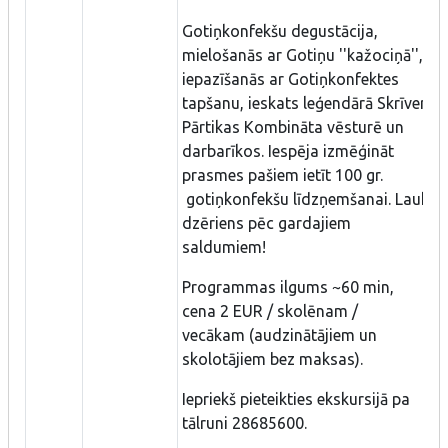
Gotiņkonfekšu degustācija,
mielošanās ar Gotiņu ''kažociņā'',
iepazīšanās ar Gotiņkonfektes
tapšanu, ieskats leģendārā Skrīveru
Pārtikas Kombināta vēsturē un
darbarīkos. Iespēja izmēģināt
prasmes pašiem ietīt 100 gr.
gotiņkonfekšu līdzņemšanai. Lauku
dzēriens pēc gardajiem
saldumiem!
Programmas ilgums ~60 min,
cena 2 EUR / skolēnam /
vecākam (audzinātājiem un
skolotājiem bez maksas).
Iepriekš pieteikties ekskursijā pa
tālruni 28685600.