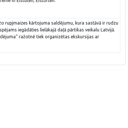
reme in Eistüten, Eistorten.
žo rupjmaizes kārtojuma saldējumu, kura sastāvā ir rudzu
pējams iegādāties lielākajā daļā pārtikas veikalu Latvijā.
ldējuma" ražotnē tiek organizētas ekskursijas ar