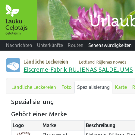
Nachrichten
Unterkünfte
Routen
Sehenswürdigkeiten
Ländliche Leckereien
Lettland, Rūjienas novads
Eiscreme-Fabrik RUJIENAS SALDEJUMS
Ländliche Leckereien
Foto
Spezialisierung
Karte
R
Spezialisierung
Gehört einer Marke
Logo
Marke
Beschreibung