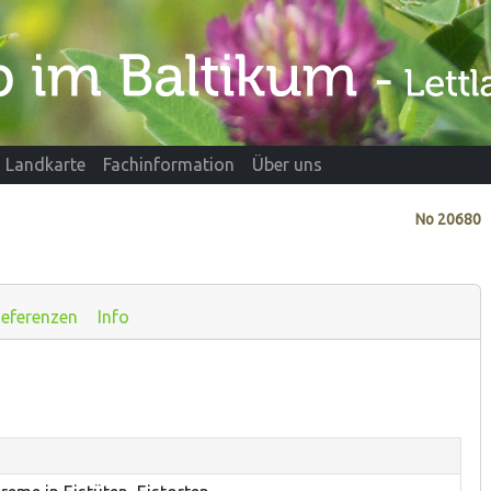
Landkarte
Fachinformation
Über uns
No
20680
eferenzen
Info