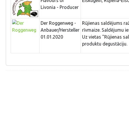
Flavours of
Eiskugeln, Rūjiena-Eisc
Livonia - Producer
Der Roggenweg -
Rūjienas saldējums ra
Anbauer/Hersteller
rīvmaize. Saldējumu ies
01.01.2020
Uz vietas "Rūjienas sa
produktu degustāciju.