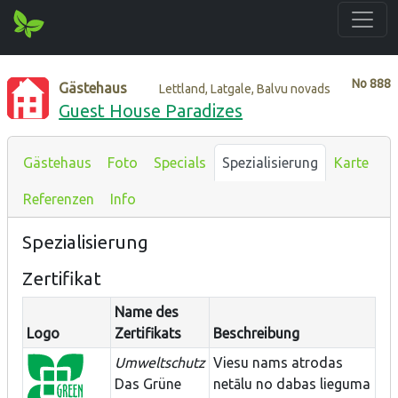
No
888
Gästehaus
Lettland, Latgale, Balvu novads
Guest House Paradizes
Gästehaus
Foto
Specials
Spezialisierung
Karte
Referenzen
Info
Spezialisierung
Zertifikat
Name des
Logo
Zertifikats
Beschreibung
Umweltschutz
Viesu nams atrodas
Das Grüne
netālu no dabas lieguma