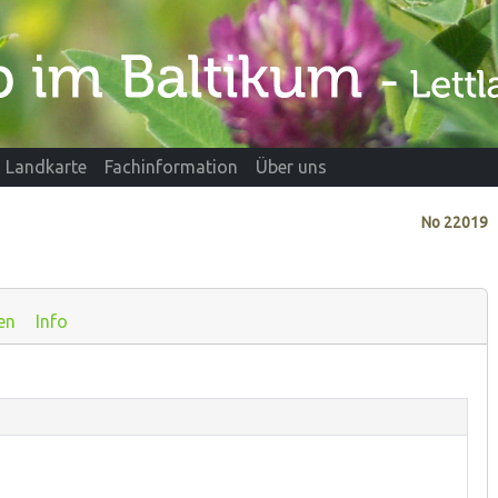
Landkarte
Fachinformation
Über uns
No
22019
en
Info