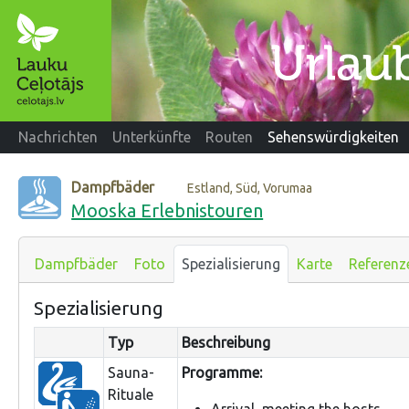
Nachrichten
Unterkünfte
Routen
Sehenswürdigkeiten
Dampfbäder
Estland, Süd, Vorumaa
Mooska Erlebnistouren
Dampfbäder
Foto
Spezialisierung
Karte
Referenz
Spezialisierung
Typ
Beschreibung
Sauna-
Programme:
Rituale
Arrival, meeting the hosts.