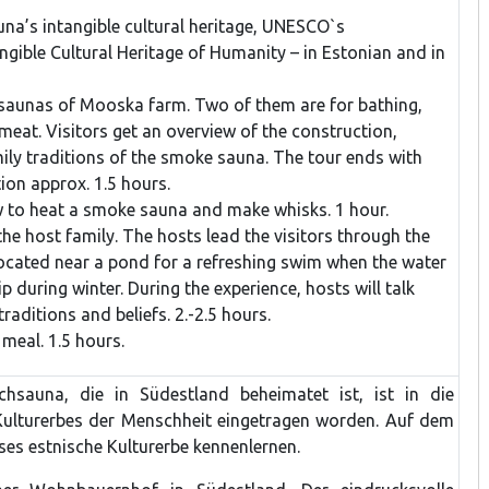
na’s intangible cultural heritage, UNESCO`s
angible Cultural Heritage of Humanity – in Estonian and in
saunas of Mooska farm. Two of them are for bathing,
 meat. Visitors get an overview of the construction,
mily traditions of the smoke sauna. The tour ends with
ion approx. 1.5 hours.
w to heat a smoke sauna and make whisks. 1 hour.
he host family. The hosts lead the visitors through the
ocated near a pond for a refreshing swim when the water
dip during winter. During the experience, hosts will talk
aditions and beliefs. 2.-2.5 hours.
meal. 1.5 hours.
hsauna, die in Südestland beheimatet ist, ist in die
Kulturerbes der Menschheit eingetragen worden. Auf dem
es estnische Kulturerbe kennenlernen.