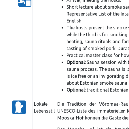
Short lecture about smoke sau
Representative List of the Int
English.
The hosts present the smoke 
while the third is for smoking
heating, sauna rituals and fa
tasting of smoked pork. Durat
Practical master class for ho
Optional:
Sauna session with t
sauna process. The sauna is l
is ice free or an invigorating 
about Estonian smoke sauna tr
Optional:
traditional Estonian 
Lokale
Die Tradition der Võromaa-Rauc
Lebensstil
UNESCO-Liste des immateriellen 
Mooska-Hof können die Gäste dies