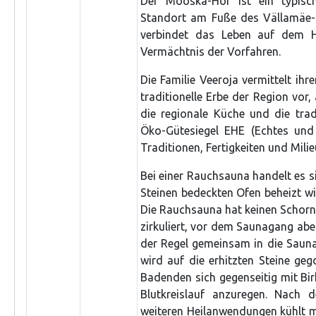
Der Mooska-Hof ist ein typisc
Standort am Fuße des Vällamäe-H
verbindet das Leben auf dem 
Vermächtnis der Vorfahren.
Die Familie Veeroja vermittelt ihr
traditionelle Erbe der Region vor,
die regionale Küche und die tra
Öko-Gütesiegel EHE (Echtes und 
Traditionen, Fertigkeiten und Mili
Bei einer Rauchsauna handelt es 
Steinen bedeckten Ofen beheizt wi
Die Rauchsauna hat keinen Schorn
zirkuliert, vor dem Saunagang abe
der Regel gemeinsam in die Sauna
wird auf die erhitzten Steine ge
Badenden sich gegenseitig mit Bi
Blutkreislauf anzuregen. Nach
weiteren Heilanwendungen kühlt m