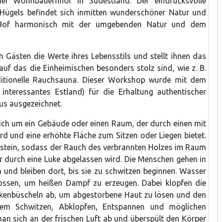
her Wohnbauernhof in Südestland. Der eindrucksvolle
ügels befindet sich inmitten wunderschöner Natur und
Hof harmonisch mit der umgebenden Natur und dem
en Gästen die Werte ihres Lebensstils und stellt ihnen das
 auf das die Einheimischen besonders stolz sind, wie z. B.
ditionelle Rauchsauna. Dieser Workshop wurde mit dem
interessantes Estland) für die Erhaltung authentischer
eus ausgezeichnet.
sich um ein Gebäude oder einen Raum, der durch einen mit
rd und eine erhöhte Fläche zum Sitzen oder Liegen bietet.
stein, sodass der Rauch des verbrannten Holzes im Raum
r durch eine Luke abgelassen wird. Die Menschen gehen in
 und bleiben dort, bis sie zu schwitzen beginnen. Wasser
gossen, um heißen Dampf zu erzeugen. Dabei klopfen die
rkenbüscheln ab, um abgestorbene Haut zu lösen und den
 dem Schwitzen, Abklopfen, Entspannen und möglichen
an sich an der frischen Luft ab und überspült den Körper